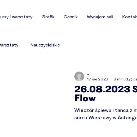
ursy i warsztaty
Grafik
Cennik
Wynajem sali
Kontak
arsztaty
Nauczycielskie
-
17 sie 2023
3 minut(y) c
26.08.2023 
Flow
Wieczór śpiewu i tańca z 
sercu Warszawy w Astanga