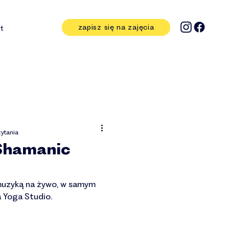
zapisz się na zajęcia
t
zytania
Shamanic
muzyką na żywo, w samym
 Yoga Studio.